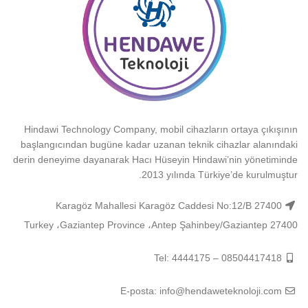
Hindawi Technology Company, mobil cihazların ortaya çıkışının
başlangıcından bugüne kadar uzanan teknik cihazlar alanındaki
derin deneyime dayanarak Hacı Hüseyin Hindawi’nin yönetiminde
2013 yılında Türkiye’de kurulmuştur.
Karagöz Mahallesi Karagöz Caddesi No:12/B 27400
Şahinbey/Gaziantep 27400 ‏‎Antep‎‏، ‏‎Gaziantep Province‎‏، ‏‎Turkey‎
Tel: 4444175 – 08504417418
E-posta: info@hendaweteknoloji.com