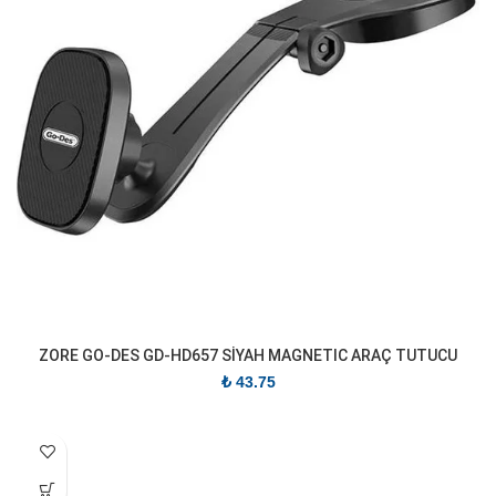
ZORE GO-DES GD-HD657 SİYAH MAGNETIC ARAÇ TUTUCU
₺
43.75