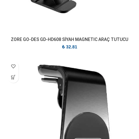
ZORE GO-DES GD-HD608 SİYAH MAGNETIC ARAÇ TUTUCU
₺
32.81