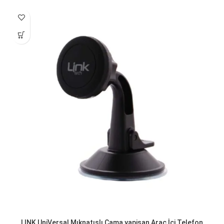
LINK UniVersal Mıknatıslı Cama yapisan Arac İçi Telefon