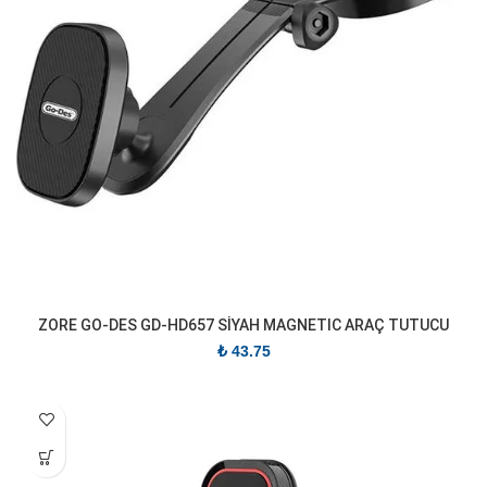
ZORE GO-DES GD-HD657 SİYAH MAGNETIC ARAÇ TUTUCU
₺
43.75