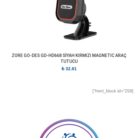
ZORE GO-DES GD-HD668 SİYAH KIRMIZI MAGNETIC ARAÇ
TUTUCU
₺
32.81
[html_block id="258"]