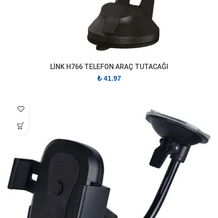
LİNK H766 TELEFON ARAÇ TUTACAĞI
₺
41.97