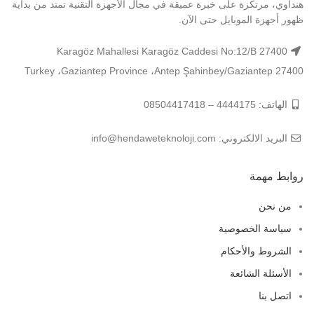
هنداوي، مرتكزة على خبرة عميقة في مجال الأجهزة التقنية تمتد من بداية
ظهور أجهزة الموبايل حتى الآن.
Karagöz Mahallesi Karagöz Caddesi No:12/B 27400
Şahinbey/Gaziantep 27400 ‏‎Antep‎‏، ‏‎Gaziantep Province‎‏، ‏‎Turkey‎
الهاتف: 4444175 – 08504417418
البريد الالكتروني: info@hendaweteknoloji.com
روابط مهمة
من نحن
سياسة الخصوصية
الشروط والأحكام
الأسئلة الشائعة
اتصل بنا