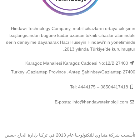
Hindawi Technology Company, mobil cihazların ortaya çıkışının
başlangıcından bugüne kadar uzanan teknik cihazlar alanındaki
derin deneyime dayanarak Hacı Hüseyin Hindawi’nin yönetiminde
2013 yılında Türkiye’de kurulmuştur.
Karagöz Mahallesi Karagöz Caddesi No:12/B 27400
Şahinbey/Gaziantep 27400 ‏‎Antep‎‏، ‏‎Gaziantep Province‎‏، ‏‎Turkey‎
Tel: 4444175 – 08504417418
E-posta: info@hendaweteknoloji.com
تأسست شركة هنداوي للتكنولوجيا عام 2013 في تركيا بإدارة الحاج حسين