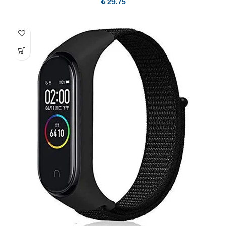
₺
29.75