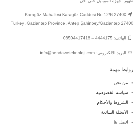
ظهور أجهزة الموبايل حتى الآن.
Karagöz Mahallesi Karagöz Caddesi No:12/B 27400
Şahinbey/Gaziantep 27400 ‏‎Antep‎‏، ‏‎Gaziantep Province‎‏، ‏‎Turkey‎
الهاتف: 4444175 – 08504417418
البريد الالكتروني: info@hendaweteknoloji.com
روابط مهمة
من نحن
سياسة الخصوصية
الشروط والأحكام
الأسئلة الشائعة
اتصل بنا