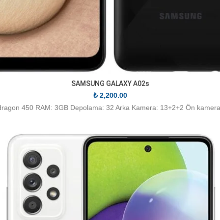
SAMSUNG GALAXY A02s
₺
2,200.00
pdragon 450 RAM: 3GB Depolama: 32 Arka Kamera: 13+2+2 Ön kamera: 5 