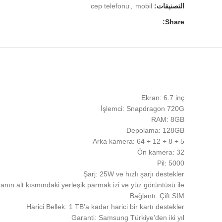
التصنيفات:
mobil
,
cep telefonu
Share:
Ekran: 6.7 inç
İşlemci: Snapdragon 720G
RAM: 8GB
Depolama: 128GB
Arka kamera: 64 + 12 + 8 + 5
Ön kamera: 32
Pil: 5000
Şarj: 25W ve hızlı şarjı destekler
ranın alt kısmındaki yerleşik parmak izi ve yüz görüntüsü ile
Bağlantı: Çift SIM
Harici Bellek: 1 TB’a kadar harici bir kartı destekler
Garanti: Samsung Türkiye’den iki yıl