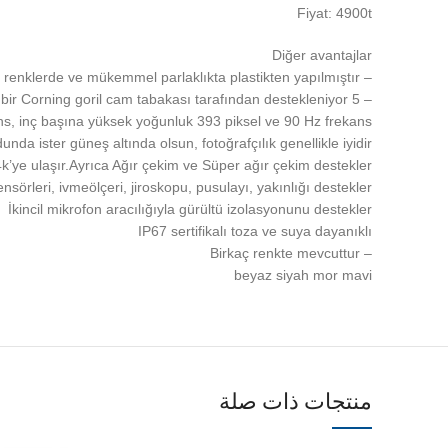
Fiyat: 4900t
Diğer avantajlar
– Tasarım, önde gelen cihazların tasarımını taklit eden mat renklerde ve mükemmel parlaklıkta plastikten yapılmıştır
– Ekran 6,7 inç Süper amoled ve bir Corning goril cam tabakası tarafından destekleniyor 5
 inç başına yüksek yoğunluk 393 piksel ve 90 Hz frekans
nda ister güneş altında olsun, fotoğrafçılık genellikle iyidir
4k’ye ulaşır.Ayrıca Ağır çekim ve Süper ağır çekim destekler
nsörleri, ivmeölçeri, jiroskopu, pusulayı, yakınlığı destekler
İkincil mikrofon aracılığıyla gürültü izolasyonunu destekler
IP67 sertifikalı toza ve suya dayanıklı
– Birkaç renkte mevcuttur
beyaz siyah mor mavi
منتجات ذات صلة