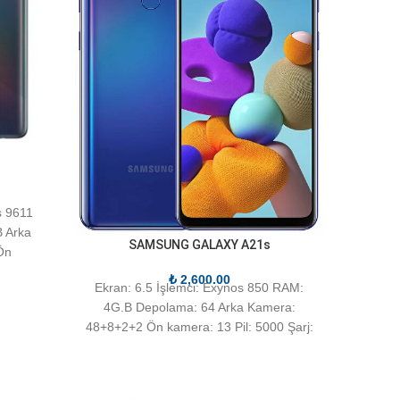
s 9611
 Arka
SAMSUNG GALAXY A21s
Ön
₺
2,600.00
Ekran: 6.5 İşlemci: Exynos 850 RAM:
4G.B Depolama: 64 Arka Kamera:
48+8+2+2 Ön kamera: 13 Pil: 5000 Şarj:
15W Kilit