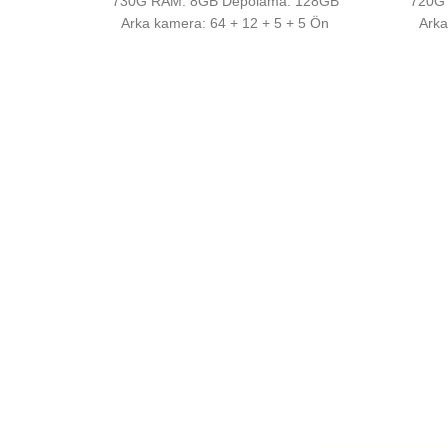
730G RAM: 8GB Depolama: 128GB
720G
Arka kamera: 64 + 12 + 5 + 5 Ön
Arka
s
611 RAM:
ra: 64 +