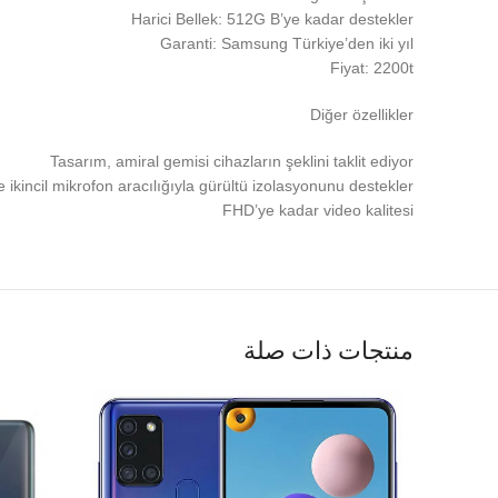
Harici Bellek: 512G B’ye kadar destekler
Garanti: Samsung Türkiye’den iki yıl
Fiyat: 2200t
Diğer özellikler
Tasarım, amiral gemisi cihazların şeklini taklit ediyor
 ikincil mikrofon aracılığıyla gürültü izolasyonunu destekler
FHD’ye kadar video kalitesi
منتجات ذات صلة