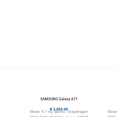
SAMSUNG Galaxy A71
₺
3,850.00
Ekran: 6.7 inç İşlemci: Snapdragon
Ekran