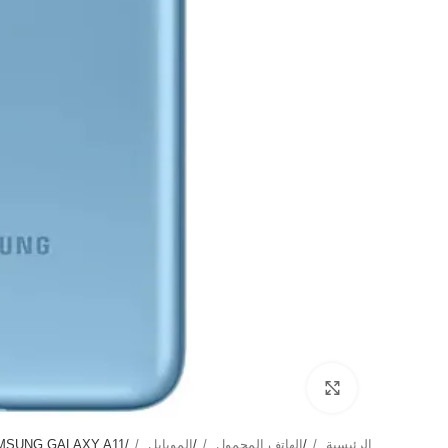
Click to enlarge
الرئيسية
/
الهاتف المحمول
/
الموبايل
/
MSUNG GALAXY A11