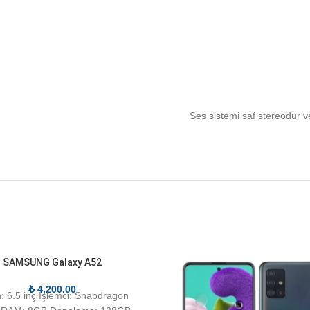
Ses sistemi saf stereodur ve
SAMSUNG Galaxy A52
₺
4,200.00
: 6.5 inç İşlemci: Snapdragon