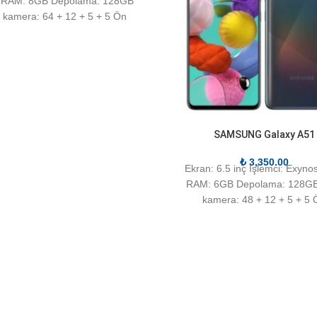
 RAM: 8GB Depolama: 128GB
 kamera: 64 + 12 + 5 + 5 Ön
SAMSUNG Galaxy A51
₺
3,350.00
Ekran: 6.5 inç İşlemci: Exyno
RAM: 6GB Depolama: 128GB
kamera: 48 + 12 + 5 + 5 