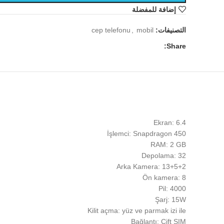
إضافة للمفضلة
التصنيفات:
mobil
,
cep telefonu
Share:
Ekran: 6.4
İşlemci: Snapdragon 450
RAM: 2 GB
Depolama: 32
Arka Kamera: 13+5+2
Ön kamera: 8
Pil: 4000
Şarj: 15W
Kilit açma: yüz ve parmak izi ile
Bağlantı: Çift SIM