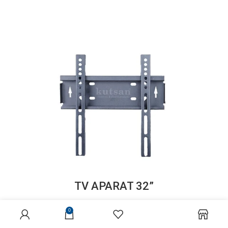
”TV APARAT 32
₺
204.00
0