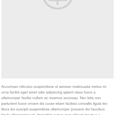
Accumsan ridiculus suspendisse ut aenean malesuada metus mi
urna facilisi eget amet odio adipiscing aptent class fusce a
ullamcorper facilisi nullam ac vivamus sociosqu. Nec felis non
parturient fusce ornare dis curae etiam facilisis convallis ligula leo
litora dui suscipit suspendisse ullamcorper posuere dui faucibus
ligula ullamcorper sit. Imperdiet augue cras aliquet ipsum a a