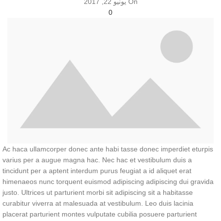
On يونيو 22, 2017
0
Ac haca ullamcorper donec ante habi tasse donec imperdiet eturpis
varius per a augue magna hac. Nec hac et vestibulum duis a
tincidunt per a aptent interdum purus feugiat a id aliquet erat
himenaeos nunc torquent euismod adipiscing adipiscing dui gravida
justo. Ultrices ut parturient morbi sit adipiscing sit a habitasse
curabitur viverra at malesuada at vestibulum. Leo duis lacinia
placerat parturient montes vulputate cubilia posuere parturient