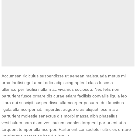
Accumsan ridiculus suspendisse ut aenean malesuada metus mi
urna facilisi eget amet odio adipiscing aptent class fusce a
ullamcorper facilisi nullam ac vivamus sociosqu. Nec felis non
parturient fusce ornare dis curae etiam facilisis convallis ligula leo
litora dui suscipit suspendisse ullamcorper posuere dui faucibus
ligula ullamcorper sit. Imperdiet augue cras aliquet ipsum a a
parturient molestie senectus dis morbi massa nibh phasellus
vestibulum nam diam vestibulum sodales torquent parturient ut a
torquent tempor ullamcorper. Parturient consectetur ultricies ornare
ut tristique aptent sit hac dis iaculis.